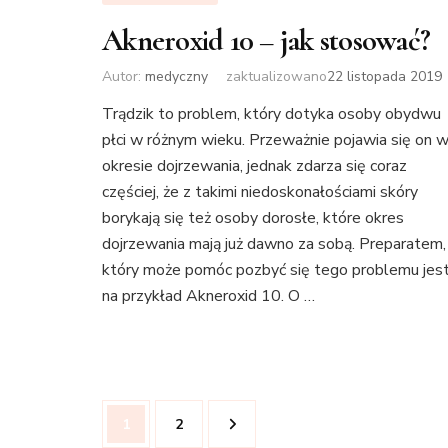
Akneroxid 10 – jak stosować?
Autor:
medyczny
zaktualizowano
22 listopada 2019
Trądzik to problem, który dotyka osoby obydwu
płci w różnym wieku. Przeważnie pojawia się on 
okresie dojrzewania, jednak zdarza się coraz
częściej, że z takimi niedoskonałościami skóry
borykają się też osoby dorosłe, które okres
dojrzewania mają już dawno za sobą. Preparatem,
który może pomóc pozbyć się tego problemu jes
na przykład Akneroxid 10. O …
Stronicowanie
Strona
Strona
1
2
wpisów