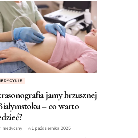
MEDYCYNIE
trasonografia jamy brzusznej
Białymstoku – co warto
edzieć?
r:
medyczny
w
1 października 2025