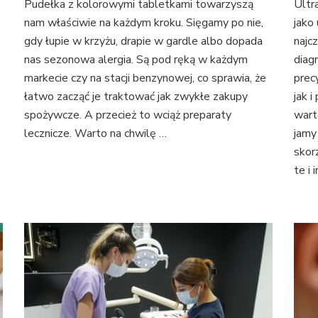
Pudełka z kolorowymi tabletkami towarzyszą
Ultr
nam właściwie na każdym kroku. Sięgamy po nie,
jako
gdy łupie w krzyżu, drapie w gardle albo dopada
najc
nas sezonowa alergia. Są pod ręką w każdym
diag
markecie czy na stacji benzynowej, co sprawia, że
prec
łatwo zacząć je traktować jak zwykłe zakupy
jak i
spożywcze. A przecież to wciąż preparaty
wart
lecznicze. Warto na chwilę …
jamy
skor
te i