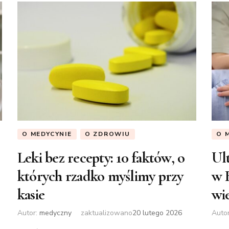
O MEDYCYNIE
O ZDROWIU
O 
Leki bez recepty: 10 faktów, o
Ul
których rzadko myślimy przy
w 
kasie
wi
Autor:
medyczny
zaktualizowano
20 lutego 2026
Auto