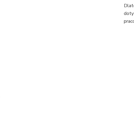
Dlat
doty
prac