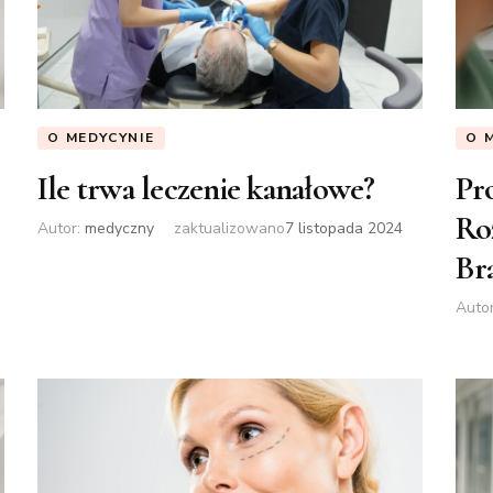
O MEDYCYNIE
O 
Ile trwa leczenie kanałowe?
Pr
Ro
Autor:
medyczny
zaktualizowano
7 listopada 2024
Br
Auto