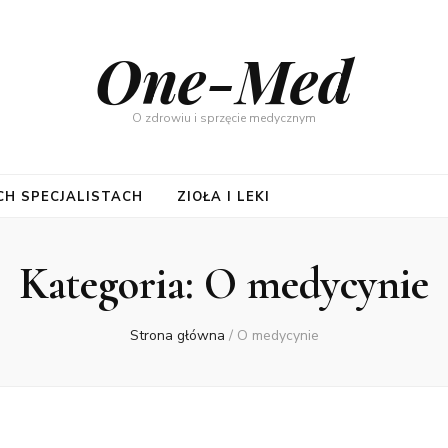
One-Med
O zdrowiu i sprzęcie medycznym
CH SPECJALISTACH
ZIOŁA I LEKI
Kategoria:
O medycynie
Strona główna
/
O medycynie