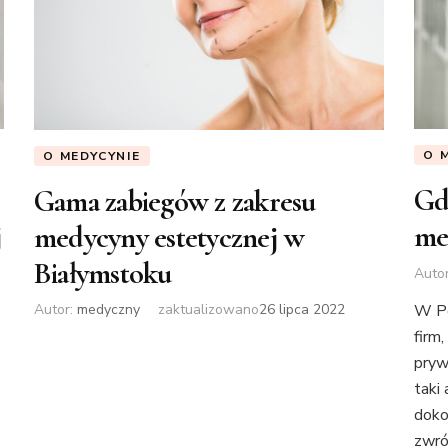
O 
O MEDYCYNIE
Gd
Gama zabiegów z zakresu
j
me
medycyny estetycznej w
Białymstoku
Auto
W Po
Autor:
medyczny
zaktualizowano
26 lipca 2022
firm
pryw
taki
doko
zwró