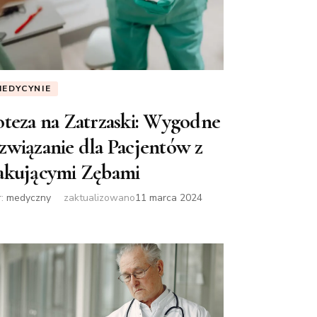
MEDYCYNIE
oteza na Zatrzaski: Wygodne
związanie dla Pacjentów z
akującymi Zębami
r:
medyczny
zaktualizowano
11 marca 2024