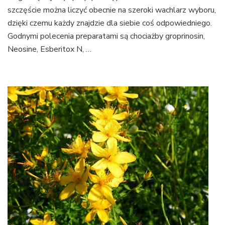
szczęście można liczyć obecnie na szeroki wachlarz wyboru,
dzięki czemu każdy znajdzie dla siebie coś odpowiedniego.
Godnymi polecenia preparatami są chociażby groprinosin,
Neosine, Esberitox N, …