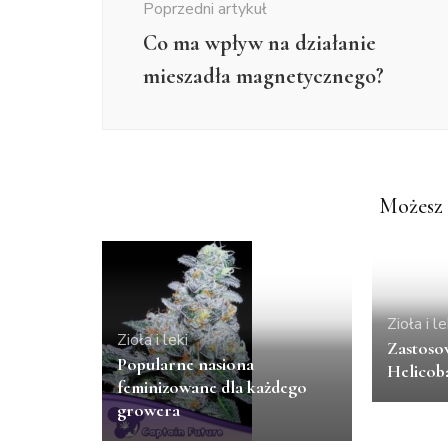
Poprzedni artykuł
Co ma wpływ na działanie
mieszadła magnetycznego?
Możesz 
Zioła i le
Zioła i leki
Zastosow
Popularne nasiona
Helicob
feminizowane dla każdego
growera