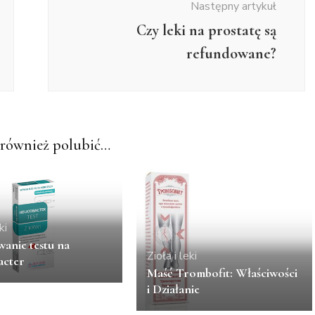
Następny artykuł
Czy leki na prostatę są
refundowane?
również polubić…
ki
anie testu na
Zioła i leki
acter
Maść Trombofit: Właściwości
i Działanie