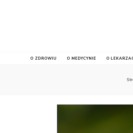
O ZDROWIU
O MEDYCYNIE
O LEKARZA
St