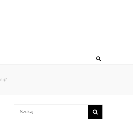
itą?
Szukaj: