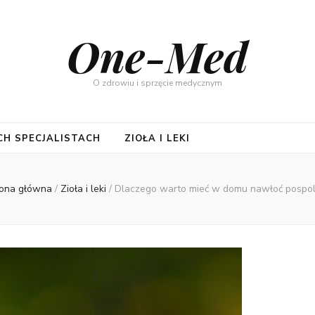
One-Med
O zdrowiu i sprzęcie medycznym
CH SPECJALISTACH
ZIOŁA I LEKI
rona główna
/
Zioła i leki
/
Dlaczego warto mieć w domu nawłoć pospol