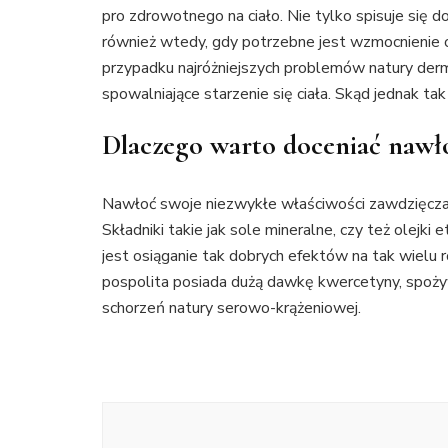
pro zdrowotnego na ciało. Nie tylko spisuje się 
również wtedy, gdy potrzebne jest wzmocnienie o
przypadku najróżniejszych problemów natury derm
spowalniające starzenie się ciała. Skąd jednak ta
Dlaczego warto doceniać nawło
Nawłoć swoje niezwykłe właściwości zawdzięcza
Składniki takie jak sole mineralne, czy też olejki
jest osiąganie tak dobrych efektów na tak wielu 
pospolita posiada dużą dawkę kwercetyny, spoży
schorzeń natury serowo-krążeniowej.
Nawigacja
wpisu