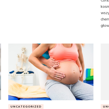
Cora
kosm
wszy
chem
głow
UN
UNCATEGORIZED