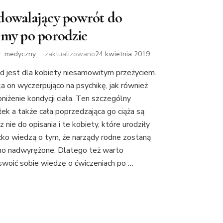
dowalający powrót do
rmy po porodzie
r:
medyczny
zaktualizowano
24 kwietnia 2019
d jest dla kobiety niesamowitym przeżyciem.
ła on wyczerpująco na psychikę, jak również
bniżenie kondycji ciała. Ten szczególny
łek a także cała poprzedzająca go ciąża są
 nie do opisania i te kobiety, które urodziły
cko wiedzą o tym, że narządy rodne zostaną
o nadwyrężone. Dlatego też warto
swoić sobie wiedzę o ćwiczeniach po …