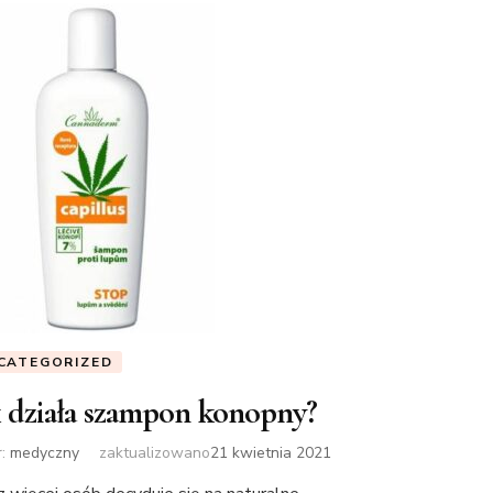
CATEGORIZED
k działa szampon konopny?
r:
medyczny
zaktualizowano
21 kwietnia 2021