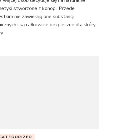
z więcej osób decyduje się na naturalne
etyki stworzone z konopi. Przede
stkim nie zawierają one substancji
icznych i są całkowicie bezpieczne dla skóry
y.
CATEGORIZED