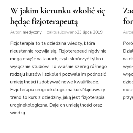
Za
W jakim kierunku szkolić się
fo
będąc fizjoterapeutą
Auto
Autor:
medyczny
zaktualizowano
23 lipca 2019
Poró
Fizjoterapia to ta dziedzina wiedzy, która
Dzia
nieustannie rozwija się. Fizjoterapeuci nigdy nie
na o
mogą osiąść na laurach, czyli skończyć tylko i
wysi
wyłącznie studiów. To właśnie szereg różnego
wręcz
rodzaju kursów i szkoleń pozwala im podnosić
dzie
umiejętności i zdobywać nowe kwalifikacje.
mocn
Fizjoterapia uroginekologiczna kursNajnowszy
przy
trend to kurs z dziedziny, jaką jest fizjoterapia
uroginekologiczna. Daje on umiejętności oraz
wiedzą …