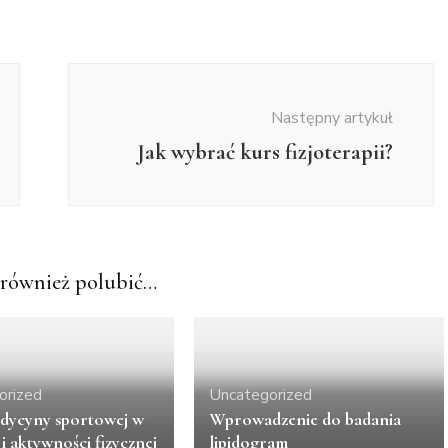
Następny artykuł
Jak wybrać kurs fizjoterapii?
również polubić…
orized
Uncategorized
dycyny sportowej w
Wprowadzenie do badania
i aktywności fizycznej
lipidogram