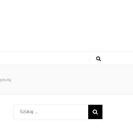
apeutą
Szukaj: