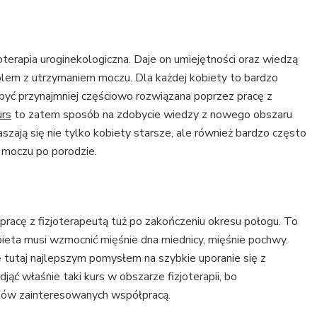
joterapia uroginekologiczna. Daje on umiejętności oraz wiedzą
blem z utrzymaniem moczu. Dla każdej kobiety to bardzo
być przynajmniej częściowo rozwiązana poprzez pracę z
urs
to zatem sposób na zdobycie wiedzy z nowego obszaru
szają się nie tylko kobiety starsze, ale również bardzo często
 moczu po porodzie.
pracę z fizjoterapeutą tuż po zakończeniu okresu połogu. To
bieta musi wzmocnić mięśnie dna miednicy, mięśnie pochwy.
ę tutaj najlepszym pomysłem na szybkie uporanie się z
ć właśnie taki kurs w obszarze fizjoterapii, bo
ntów zainteresowanych współpracą.