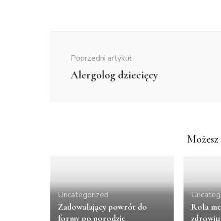
Nawigacja
wpisu
Poprzedni artykuł
Alergolog dziecięcy
Możesz 
Uncategorized
Uncateg
Zadowalający powrót do
Rola me
formy po porodzie
zdrowiu 