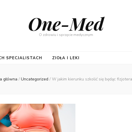
One-Med
O zdrowiu i sprzęcie medycznym
CH SPECJALISTACH
ZIOŁA I LEKI
na główna
/
Uncategorized
/
W jakim kierunku szkolić się będąc fizjoter