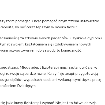
wszystkim pomagać. Chcąc pomagać innym trzeba ustawicznie
joterapeuta, by być coraz lepszym w swoim fachu?
edzialnością za zdrowie swoich pacjentów. Uzyskanie dyplomu
iągłym rozwojem, kształceniem się i zdobywaniem nowych
 swoim przygotowaniem do zawodu to konieczność.
cjalizacji. Młody adept fizjoterapii musi zastanowić się, w
Drogi rozwoju są bardzo różne.
Kursy fizjoterapii
przygotowują
ózgu, ciężkich wypadkach, osobami wykonującymi ciężka pracę
Porażeniem Dziecięcym.
ię jakie kursy fizjoterapii wybrać. Nie jest to łatwa decyzja.