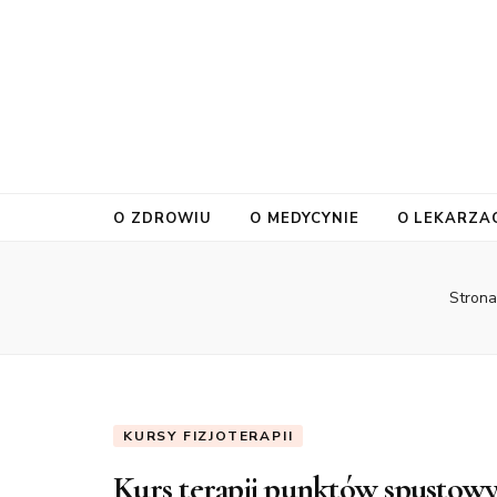
O ZDROWIU
O MEDYCYNIE
O LEKARZA
Stron
KURSY FIZJOTERAPII
Kurs terapii punktów spustowyc