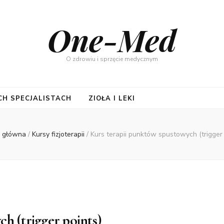
One-Med
O zdrowiu i sprzęcie medycznym
CH SPECJALISTACH
ZIOŁA I LEKI
a główna
/
Kursy fizjoterapii
/
Kurs terapii punktów spustowych (trigger 
h (trigger points)