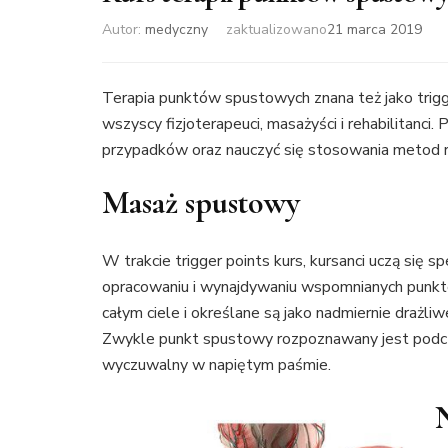
Autor:
medyczny
zaktualizowano
21 marca 2019
Terapia punktów spustowych znana też jako trigge
wszyscy fizjoterapeuci, masażyści i rehabilitanci
przypadków oraz nauczyć się stosowania metod re
Masaż spustowy
W trakcie trigger points kurs, kursanci uczą się 
opracowaniu i wynajdywaniu wspomnianych punktów
całym ciele i określane są jako nadmiernie drażl
Zwykle punkt spustowy rozpoznawany jest podcza
wyczuwalny w napiętym paśmie.