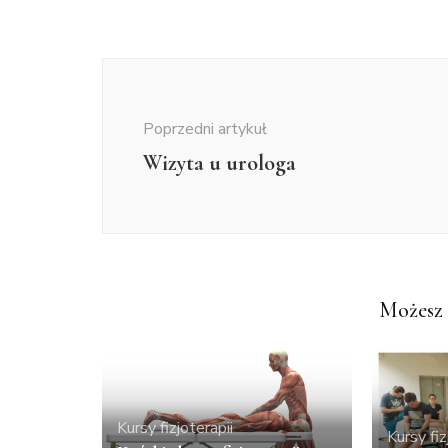
Nawigacja
wpisu
Poprzedni artykuł
Wizyta u urologa
Możesz 
Kursy fizjoterapii
Kursy fiz