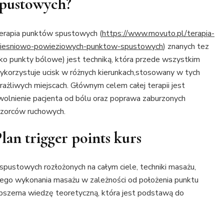
spustowych?
erapia punktów spustowych (
https://www.movuto.pl/terapia-
iesniowo-powieziowych-punktow-spustowych
) znanych tez
ako punkty bólowe) jest techniką, która przede wszystkim
ykorzystuje ucisk w różnych kierunkach,stosowany w tych
rażliwych miejscach. Głównym celem całej terapii jest
wolnienie pacjenta od bólu oraz poprawa zaburzonych
zorców ruchowych.
lan trigger points kurs
spustowych rozłożonych na całym ciele, techniki masażu,
wego wykonania masażu w zależności od położenia punktu
bszerna wiedzę teoretyczną, która jest podstawą do