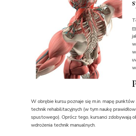
T
m
j
w
w
u
w
P
W obrębie kursu poznaje się m.in. mapę punktów 
technik rehabilitacyjnych (w tym naukę prawidło
spustowego). Oprócz tego, kursanci zdobywają o
wdrożenia technik manualnych.