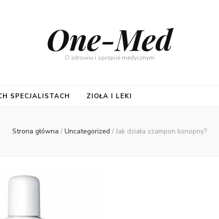
One-Med
O zdrowiu i sprzęcie medycznym
CH SPECJALISTACH
ZIOŁA I LEKI
Strona główna
/
Uncategorized
/
Jak działa szampon konopny?