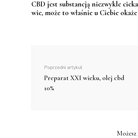
CBD jest substancją niezwykle cieka
wie, może to właśnie u Ciebie okaże
Nawigacja
wpisu
Poprzedni artykuł
Preparat XXI wieku, olej cbd
10%
Możesz 