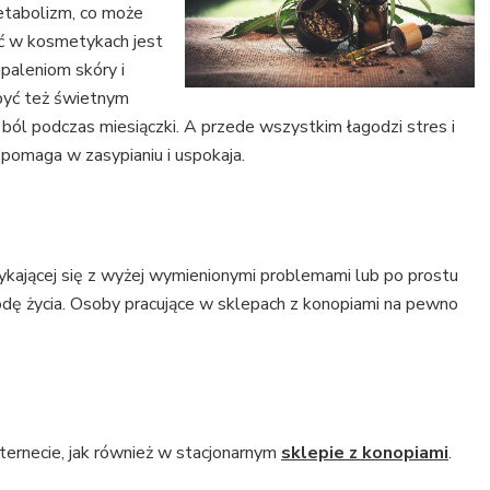
metabolizm, co może
ć w kosmetykach jest
paleniom skóry i
być też świetnym
 ból podczas miesiączki. A przede wszystkim łagodzi stres i
z pomaga w zasypianiu i uspokaja.
kającej się z wyżej wymienionymi problemami lub po prostu
dę życia. Osoby pracujące w sklepach z konopiami na pewno
ternecie, jak również w stacjonarnym
sklepie z konopiami
.