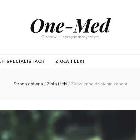
One-Med
O zdrowiu i sprzęcie medycznym
CH SPECJALISTACH
ZIOŁA I LEKI
Strona główna
/
Zioła i leki
/
Zbawienne działanie konopi