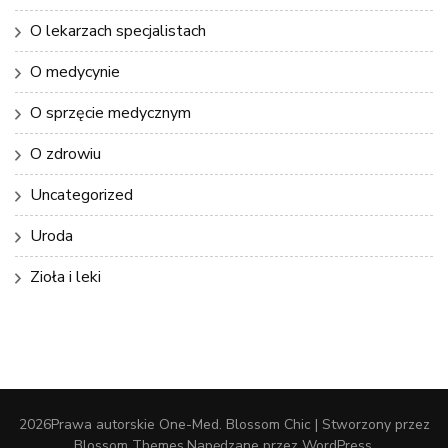
O lekarzach specjalistach
O medycynie
O sprzęcie medycznym
O zdrowiu
Uncategorized
Uroda
Zioła i leki
2026Prawa autorskie
One-Med
.
Blossom Chic | Stworzony przez
Blossom Themes
.Napędzane przez
WordPress
.