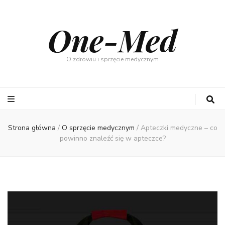
One-Med
O zdrowiu i sprzęcie medycznym
Strona główna
/
O sprzęcie medycznym
/
Apteczki medyczne – co
powinno znaleźć się w apteczce?