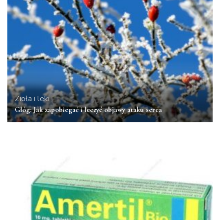
Zioła i leki
Głóg: Jak zapobiegać i leczyć objawy ataku serca