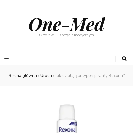
One-Med
O zdrowiu i sprzęcie medycznym
Strona główna
/
Uroda
/
Jak działają antyperspiranty Rexona?