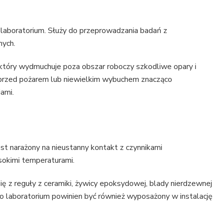
laboratorium. Służy do przeprowadzania badań z
nych.
 który wydmuchuje poza obszar roboczy szkodliwe opary i
m przed pożarem lub niewielkim wybuchem znacząco
ami.
est narażony na nieustanny kontakt z czynnikami
ysokimi temperaturami.
ę z reguły z ceramiki, żywicy epoksydowej, blady nierdzewnej
 do laboratorium powinien być również wyposażony w instalację