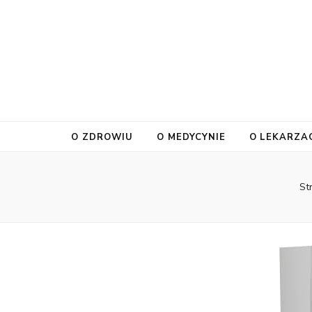
O ZDROWIU
O MEDYCYNIE
O LEKARZA
St