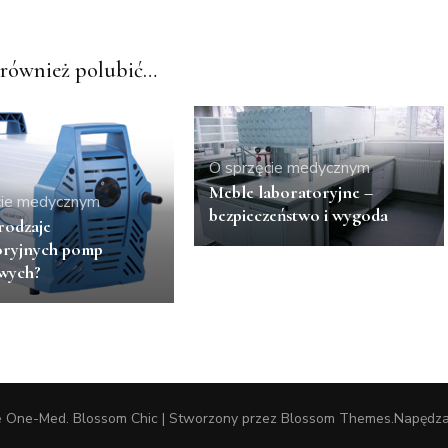
również polubić…
O sprzęcie medycznym
Meble laboratoryjne –
cie medycznym
bezpieczeństwo i wygoda
 rodzaje
oryjnych pomp
wych?
e
One-Med
.
Blossom Chic | Stworzony przez
Blossom Themes
.Napędz