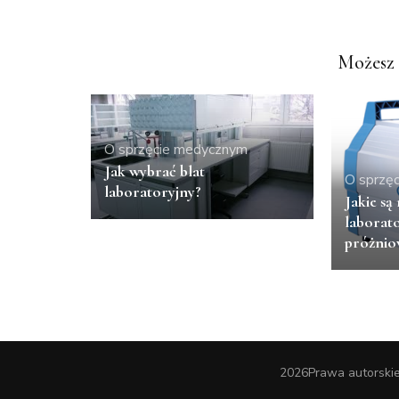
Możesz 
O sprzęcie medycznym
Jak wybrać blat
O sprzę
laboratoryjny?
Jakie są
laborat
próżnio
2026Prawa autorski