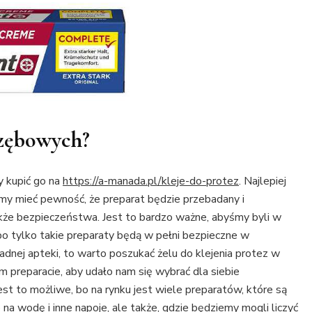
 zębowych?
 kupić go na
https://a-manada.pl/kleje-do-protez
. Najlepiej
my mieć pewność, że preparat będzie przebadany i
akże bezpieczeństwa. Jest to bardzo ważne, abyśmy byli w
 bo tylko takie preparaty będą w pełni bezpieczne w
dnej apteki, to warto poszukać żelu do klejenia protez w
m preparacie, aby udało nam się wybrać dla siebie
est to możliwe, bo na rynku jest wiele preparatów, które są
na wodę i inne napoje, ale także, gdzie będziemy mogli liczyć