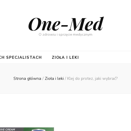
One-Med
O zdrowiu i sprzęcie medycznym
CH SPECJALISTACH
ZIOŁA I LEKI
Strona główna
/
Zioła i leki
/
Klej do protez, jaki wybrać?