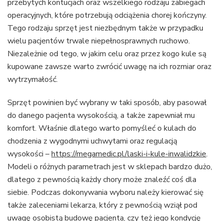
przebytych kontucjach oraz wszelkiego rodzaju zabiegach
operacyjnych, które potrzebują odciążenia chorej kończyny.
Tego rodzaju sprzęt jest niezbędnym także w przypadku
wielu pacjentów trwale niepełnosprawnych ruchowo.
Niezależnie od tego, w jakim celu oraz przez kogo kule są
kupowane zawsze warto zwrócić uwagę na ich rozmiar oraz
wytrzymałość.
Sprzęt powinien być wybrany w taki sposób, aby pasował
do danego pacjenta wysokością, a także zapewniał mu
komfort. Właśnie dlatego warto pomyśleć o kulach do
chodzenia z wygodnymi uchwytami oraz regulacją
wysokości –
https://megamedic.pl/laski-i-kule-inwalidzkie
.
Modeli o różnych parametrach jest w sklepach bardzo dużo,
dlatego z pewnością każdy chory może znaleźć coś dla
siebie. Podczas dokonywania wyboru należy kierować się
także zaleceniami lekarza, który z pewnością wziął pod
uwagę osobistą budowę pacjenta, czy też jego kondycję