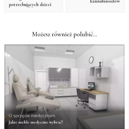
kannabinoidów
potrzebujących dzieci
Możesz również polubić…
O sprzęcie medycznym
Jakie meble medyczne wybrać?