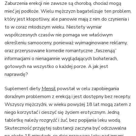
Zaburzenia erekcji nie zawsze są chorobą, chociaż mogą
mieć jej podłoże. Wielu mężczyzn bagatelizuje ten problem,
który jest kłopotliwy, ale panowie mają z nim do czynienia i
to w coraz młodszym wieku. Niestety wymiar
współczesnych czasów nie pomaga we właściwym
określeniu samooceny, ponieważ wyimaginowane reklamy,
oraz przerysowane komedie romantyczne „faszerują”
informacjami o nienagannie wyglądających bohaterach,
gotowych na wszystko o każdej porze. A jak jest
naprawdę?
Suplement diety
Mensil
powstał w celu zapobiegania
doraźnym problemom z erekcją i jest dostępny bez recepty.
Wszyscy mężczyźni, w wieku powyżej 18 lat mogą zatem z
niego korzystać i cieszyć się życiem erotycznym. Jedną
tabletkę należy rozgryźć i żuć, bez popijania leku wodą.
Skuteczność przyjętej substancji zaczyna być odczuwalna
po około 15 minutach, co daje przewagę leku nad innymi