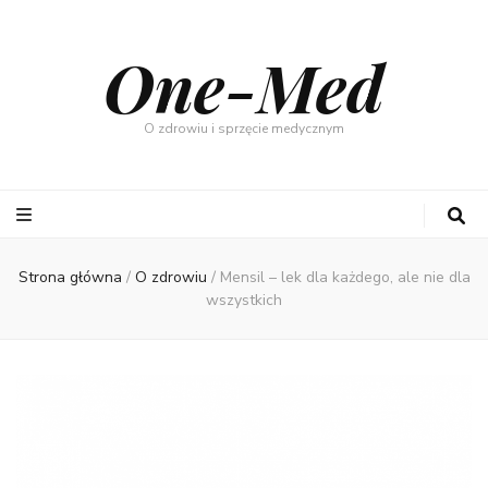
One-Med
O zdrowiu i sprzęcie medycznym
Strona główna
/
O zdrowiu
/
Mensil – lek dla każdego, ale nie dla
wszystkich