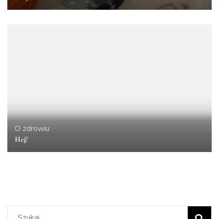
O zdrowiu
Hej!
Szukaj: