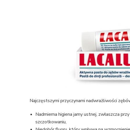
Najczęstszymi przyczynami nadwrażliwości zębów
Nadmierna higiena jamy ustnej, zwłaszcza prz
szczotkowaniu,
Niedobór fluoru, który wpływa na wzmocnieni