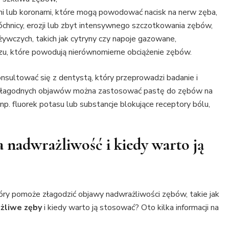
i lub koronami, które mogą powodować nacisk na nerw zęba,
óchnicy, erozji lub zbyt intensywnego szczotkowania zębów,
wczych, takich jak cytryny czy napoje gazowane,
zu, które powodują nierównomierne obciążenie zębów.
sultować się z dentystą, który przeprowadzi badanie i
u łagodnych objawów można zastosować pastę do zębów na
 np. fluorek potasu lub substancje blokujące receptory bólu,
a nadwrażliwość i kiedy warto ją
óry pomoże złagodzić objawy nadwrażliwości zębów, takie jak
żliwe zęby
i kiedy warto ją stosować? Oto kilka informacji na