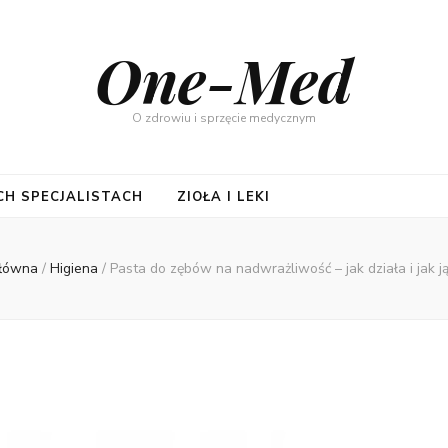
One-Med
O zdrowiu i sprzęcie medycznym
CH SPECJALISTACH
ZIOŁA I LEKI
główna
/
Higiena
/
Pasta do zębów na nadwrażliwość – jak działa i jak j