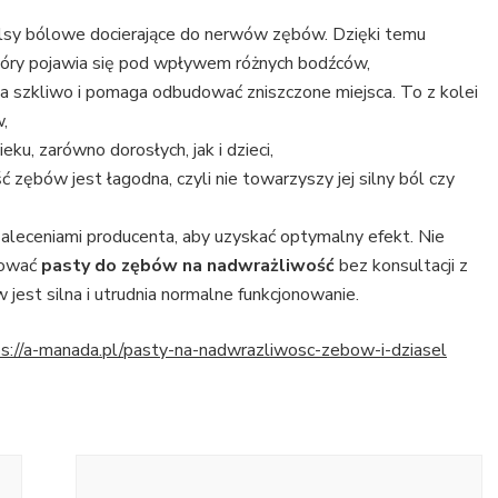
pulsy bólowe docierające do nerwów zębów. Dzięki temu
który pojawia się pod wpływem różnych bodźców,
ia szkliwo i pomaga odbudować zniszczone miejsca. To z kolei
,
, zarówno dorosłych, jak i dzieci,
zębów jest łagodna, czyli nie towarzyszy jej silny ból czy
zaleceniami producenta, aby uzyskać optymalny efekt. Nie
sować
pasty do zębów na nadwrażliwość
bez konsultacji z
est silna i utrudnia normalne funkcjonowanie.
s://a-manada.pl/pasty-na-nadwrazliwosc-zebow-i-dziasel