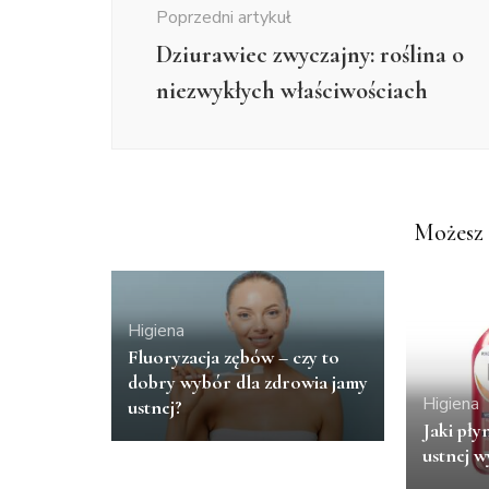
Poprzedni artykuł
Dziurawiec zwyczajny: roślina o
niezwykłych właściwościach
Możesz 
Higiena
Fluoryzacja zębów – czy to
dobry wybór dla zdrowia jamy
Higiena
ustnej?
Jaki pły
ustnej 