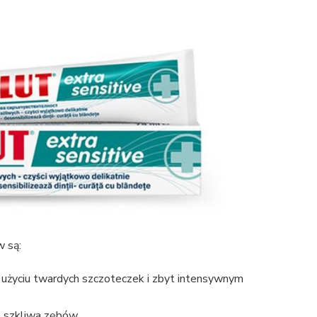
 są:
y użyciu twardych szczoteczek i zbyt intensywnym
e szkliwa zębów,