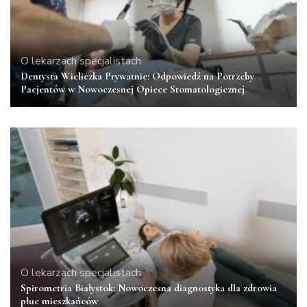
O lekarzach specjalistach
Dentysta Wieliczka Prywatnie: Odpowiedź na Potrzeby
Pacjentów w Nowoczesnej Opiece Stomatologicznej
O lekarzach specjalistach
Spirometria Białystok: Nowoczesna diagnostyka dla zdrowia
płuc mieszkańców