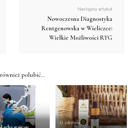
Następny artykuł
Nowoczesna Diagnostyka
Rentgenowska w Wieliczce:
Wielkie Możliwości RTG
również polubić…
iu
O zdrowiu
l zęba staje się