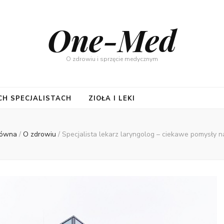
One-Med
O zdrowiu i sprzęcie medycznym
CH SPECJALISTACH
ZIOŁA I LEKI
łówna
/
O zdrowiu
/
Specjalista lekarz laryngolog – ciekawe pomysły n