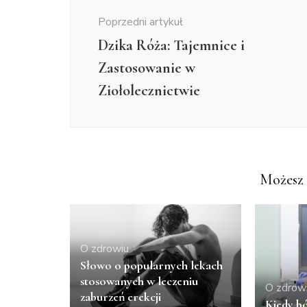
wpisu
Poprzedni artykuł
Dzika Róża: Tajemnice i
Zastosowanie w
Ziołolecznictwie
Możesz 
O zdrowiu
Słowo o popularnych lekach
stosowanych w leczeniu
O zdrow
zaburzeń erekcji
Kiedy bó