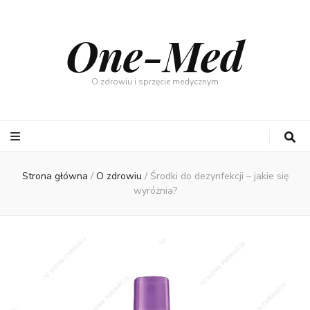
One-Med
O zdrowiu i sprzęcie medycznym
Strona główna
/
O zdrowiu
/
Środki do dezynfekcji – jakie się
wyróżnia?