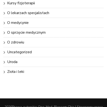
Kursy fizjoterapii
O lekarzach specjalistach
O medycynie
O sprzęcie medycznym
O zdrowiu
Uncategorized
Uroda
Zioła i leki
2026Prawa autorskie
One-Med
.
Blossom Chic | Stworzony przez