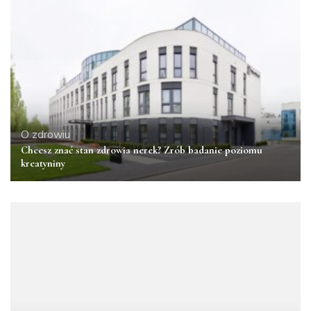
O zdrowiu
Chcesz znać stan zdrowia nerek? Zrób badanie poziomu
kreatyniny