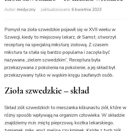
Autor:
medyczny
zaktualizowano
6 kwietnia 2023
Pomysł na zioła szwedzkie pojawił się w XVII wieku w
Szwecji, kiedy to miejscowy lekarz, dr Samst, stworzył
recepturę na specjalną miksturę ziołową. Z czasem
mikstura ta stała się bardzo popularna i zaczęła być
nazywana „zielem szwedzkim”. Receptura była
przekazywana z pokolenia na pokolenie, a jej skład był
przekazywany tylko w wąskim kręgu zaufanych osób.
Zioła szwedzkie – skład
Skład ziół szwedzkich to mieszanka kilkunastu ziół, które w
różny sposób wpływają na organizm człowieka. W składzie
znajdziemy m.in. miętę pieprzową, kozłka lekarskiego,
tymianek, miłę, anyż, melisę czy kminek. Każde z tych ziół