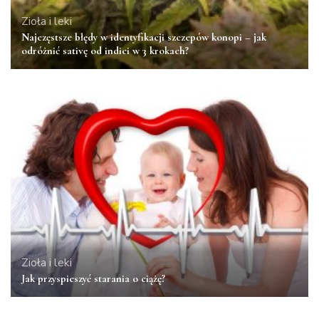
Zioła i leki
Najczęstsze błędy w identyfikacji szczepów konopi – jak
odróżnić sativę od indici w 3 krokach?
Zioła i leki
Jak przyspieszyć starania o ciążę?