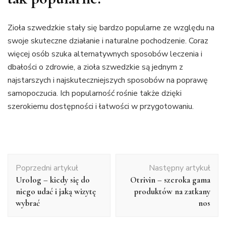
Zioła szwedzkie stały się bardzo popularne ze względu na
swoje skuteczne działanie i naturalne pochodzenie. Coraz
więcej osób szuka alternatywnych sposobów leczenia i
dbałości o zdrowie, a zioła szwedzkie są jednym z
najstarszych i najskuteczniejszych sposobów na poprawę
samopoczucia. Ich popularność rośnie także dzięki
szerokiemu dostępności i łatwości w przygotowaniu.
Nawigacja
Poprzedni artykuł
Następny artykuł
wpisu
Urolog – kiedy się do
Otrivin – szeroka gama
niego udać i jaką wizytę
produktów na zatkany
wybrać
nos