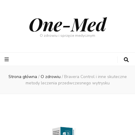
One-Med
O zdrowiu i sprzęcie medycznym
Strona główna
/
O zdrowiu
/
Bravera Control i inne skuteczne
metody leczenia przedwczesnego wytrysku