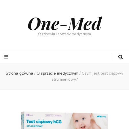
One-Med
O zdrowiu i sprzęcie medycznym
Strona główna
/
O sprzęcie medycznym
/
Czym jest test ciążowy
strumieniowy?