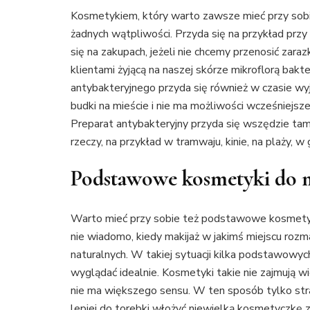
Kosmetykiem, który warto zawsze mieć przy sobie
żadnych wątpliwości. Przyda się na przykład przy
się na zakupach, jeżeli nie chcemy przenosić zaraz
klientami żyjącą na naszej skórze mikroflorą bak
antybakteryjnego przyda się również w czasie wyjś
budki na mieście i nie ma możliwości wcześniejsze
Preparat antybakteryjny przyda się wszędzie ta
rzeczy, na przykład w tramwaju, kinie, na plaży, w g
Podstawowe kosmetyki do 
Warto mieć przy sobie też podstawowe kosmetyki 
nie wiadomo, kiedy makijaż w jakimś miejscu rozm
naturalnych. W takiej sytuacji kilka podstawow
wyglądać idealnie. Kosmetyki takie nie zajmują wi
nie ma większego sensu. W ten sposób tylko stra
lepiej do torebki włożyć niewielką kosmetyczkę 