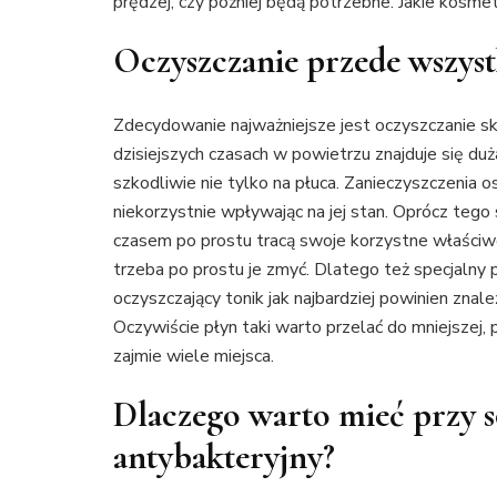
prędzej, czy później będą potrzebne. Jakie kosme
Oczyszczanie przede wszys
Zdecydowanie najważniejsze jest oczyszczanie s
dzisiejszych czasach w powietrzu znajduje się duża
szkodliwie nie tylko na płuca. Zanieczyszczenia o
niekorzystnie wpływając na jej stan. Oprócz teg
czasem po prostu tracą swoje korzystne właściw
trzeba po prostu je zmyć. Dlatego też specjalny
oczyszczający tonik jak najbardziej powinien znal
Oczywiście płyn taki warto przelać do mniejszej, p
zajmie wiele miejsca.
Dlaczego warto mieć przy s
antybakteryjny?