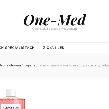
One-Med
O zdrowiu i sprzęcie medycznym
CH SPECJALISTACH
ZIOŁA I LEKI
trona główna
/
Higiena
/
Jakie kosmetyki warto mieć zawsze przy sobi