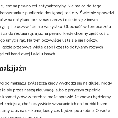
, jest na pewno żel antybakteryjny. Nie ma co do tego
 korzystaniu z publicznie dostępnej toalety. Świetnie sprawdzi
ków na dotykane przez nas rzeczy i dzielić się z innymi
teryjną. To oczywiście nie wszystko. Obecność w torebce żelu
cia do restauracji, a już na pewno, kiedy chcemy zjeść coś z
go umycia rąk. Na tym oczywiście lista się nie kończy.
m, gdzie przebywa wiele osób i często dotykamy różnych
alerii handlowej i wielu innych.
makijażu
do makijażu, zwłaszcza kiedy wychodzi się na dłużej. Nigdy
aże się przez naszą nieuwagę, albo z przyczyn zupełnie
ych kosmetyków w torebce może sprawić, że znowu będziemy
ele miejsca, choć oczywiście wrzucanie ich do torebki luzem
cimy czas na szukanie, kiedy coś będzie potrzebne. O wiele
z potrzebnymi rzeczami.