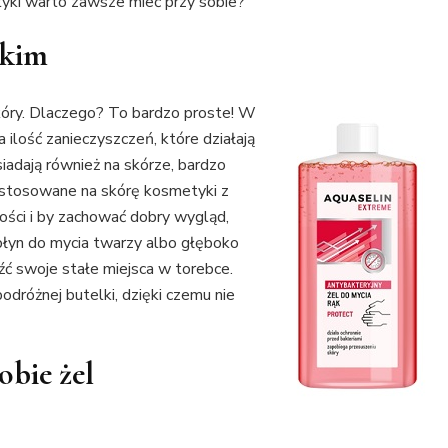
tyki warto zawsze mieć przy sobie?
tkim
kóry. Dlaczego? To bardzo proste! W
 ilość zanieczyszczeń, które działają
siadają również na skórze, bardzo
o stosowane na skórę kosmetyki z
ości i by zachować dobry wygląd,
 płyn do mycia twarzy albo głęboko
eźć swoje stałe miejsca w torebce.
odróżnej butelki, dzięki czemu nie
obie żel