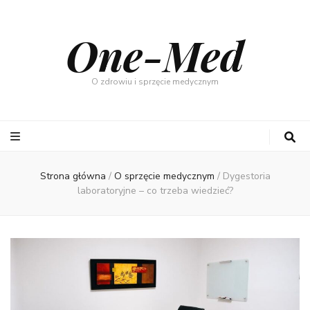
One-Med
O zdrowiu i sprzęcie medycznym
Strona główna
/
O sprzęcie medycznym
/
Dygestoria
laboratoryjne – co trzeba wiedzieć?