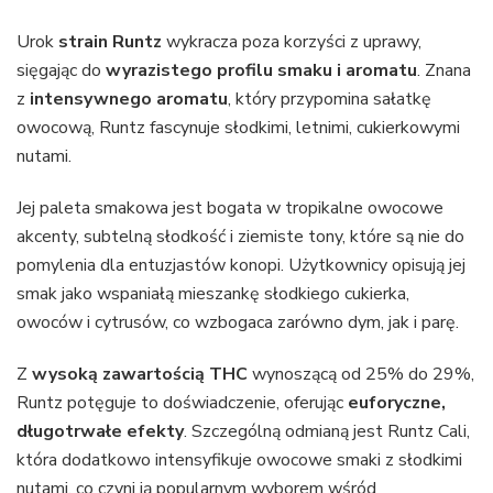
Urok
strain Runtz
wykracza poza korzyści z uprawy,
sięgając do
wyrazistego profilu smaku i aromatu
. Znana
z
intensywnego aromatu
, który przypomina sałatkę
owocową, Runtz fascynuje słodkimi, letnimi, cukierkowymi
nutami.
Jej paleta smakowa jest bogata w tropikalne owocowe
akcenty, subtelną słodkość i ziemiste tony, które są nie do
pomylenia dla entuzjastów konopi. Użytkownicy opisują jej
smak jako wspaniałą mieszankę słodkiego cukierka,
owoców i cytrusów, co wzbogaca zarówno dym, jak i parę.
Z
wysoką zawartością THC
wynoszącą od 25% do 29%,
Runtz potęguje to doświadczenie, oferując
euforyczne,
długotrwałe efekty
. Szczególną odmianą jest Runtz Cali,
która dodatkowo intensyfikuje owocowe smaki z słodkimi
nutami, co czyni ją popularnym wyborem wśród