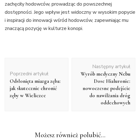
zachęciły hodowców, prowadząc do powszechnej
dostępności. Jego wpływ jest widoczny w wysokim popycie
i inspiracji do innowacji wśród hodowców, zapewniając mu
znaczącą pozycję w kulturze konopi.
Nawigacja
Następny artykuł
wpisu
Poprzedni artykuł
Wyrób medyczny Nebu
Odsłonięta miazga zęba:
Dose Hialuronic:
jak skutecznie chronić
nowoczesne podejście
zęby w Wieliczce
do nawilżania dróg
oddechowych
Możesz również polubić…