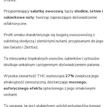
Przypominający
sałatkę owocową
, łączy
słodkie, letnie i
cukierkowe nuty
, tworząc zapraszające doświadczenie
olfaktoryczne.
Profil smaku charakteryzuje się bogatą owocowością z
subtelną słodyczą i ziemistymi nutami, przypisanymi do jego
linii Gelato i Zkittlez.
Ta mieszanka tropikalnych owoców, cukierków i cytrusów
skutkuje unikalnym i przyjemnym doświadczeniem palenia.
Wysoka zawartość THC wynosząca
27%
zwiększa jego
atrakcyjność sensoryczną, dostarczając
mocnego,
euforycznego efektu
splecionego z jego smakowymi
cechami.
To sprawia, że jest ulubieńcem wśród entuzjastów konopi