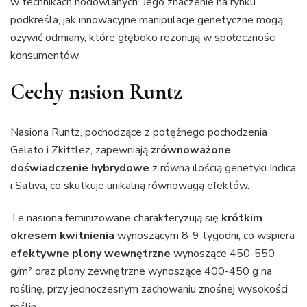
w technikach hodowlanych. Jego znaczenie na rynku
podkreśla, jak innowacyjne manipulacje genetyczne mogą
ożywić odmiany, które głęboko rezonują w społeczności
konsumentów.
Cechy nasion Runtz
Nasiona Runtz, pochodzące z potężnego pochodzenia
Gelato i Zkittlez, zapewniają
zrównoważone
doświadczenie hybrydowe
z równą ilością genetyki Indica
i Sativa, co skutkuje unikalną równowagą efektów.
Te nasiona feminizowane charakteryzują się
krótkim
okresem kwitnienia
wynoszącym 8-9 tygodni, co wspiera
efektywne plony wewnętrzne
wynoszące 450-550
g/m² oraz plony zewnętrzne wynoszące 400-450 g na
roślinę, przy jednoczesnym zachowaniu znośnej wysokości
roślin.