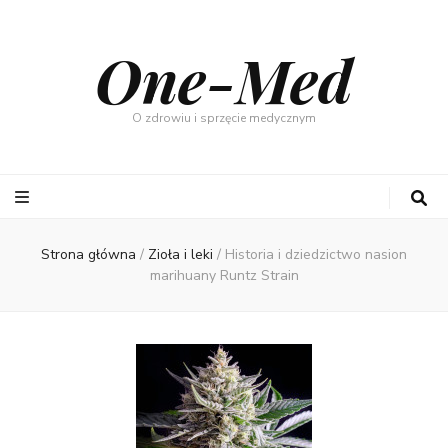
One-Med
O zdrowiu i sprzęcie medycznym
Strona główna
/
Zioła i leki
/
Historia i dziedzictwo nasion
marihuany Runtz Strain