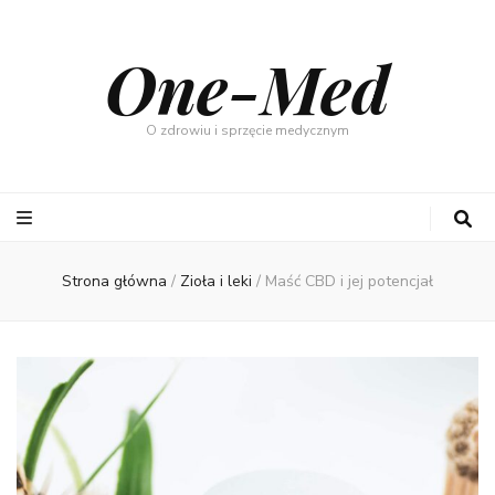
One-Med
O zdrowiu i sprzęcie medycznym
Strona główna
/
Zioła i leki
/
Maść CBD i jej potencjał