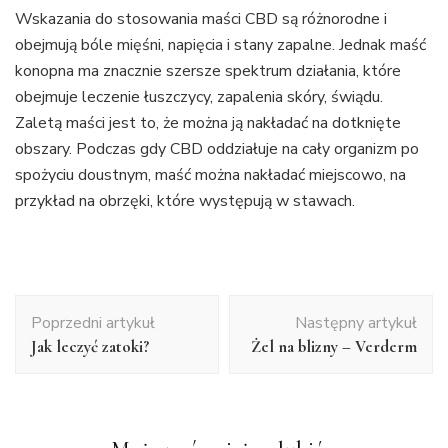
Wskazania do stosowania maści CBD są różnorodne i
obejmują bóle mięśni, napięcia i stany zapalne. Jednak maść
konopna ma znacznie szersze spektrum działania, które
obejmuje leczenie łuszczycy, zapalenia skóry, świądu.
Zaletą maści jest to, że można ją nakładać na dotknięte
obszary. Podczas gdy CBD oddziałuje na cały organizm po
spożyciu doustnym, maść można nakładać miejscowo, na
przykład na obrzęki, które występują w stawach.
Nawigacja
Poprzedni artykuł
Następny artykuł
wpisu
Jak leczyć zatoki?
Żel na blizny – Verderm