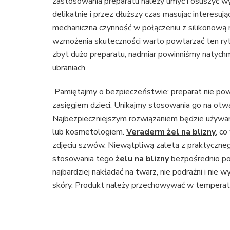
zastosowania preparatu należy umyć i osuszyć wybr
delikatnie i przez dłuższy czas masując interesu
mechaniczna czynność w połączeniu z silikonową
wzmożenia skuteczności warto powtarzać ten rytua
zbyt dużo preparatu, nadmiar powinniśmy natych
ubraniach.
Pamiętajmy o bezpieczeństwie: preparat nie pow
zasięgiem dzieci. Unikajmy stosowania go na otw
Najbezpieczniejszym rozwiązaniem będzie używani
lub kosmetologiem.
Veraderm żel na blizny
, c
zdjęciu szwów. Niewątpliwą zaletą z praktyczne
stosowania tego
żelu na blizny
bezpośrednio po
najbardziej nakładać na twarz, nie podrażni i nie w
skóry. Produkt należy przechowywać w temperat