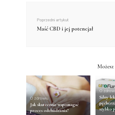
Nawigacja
wpisu
Poprzedni artykuł
Maść CBD i jej potencjał
Możesz 
O zdrow
Silny le
O zdrowiu
pęcherza
Jak skutecznie wspomagać
szybko p
proces odchudzania?