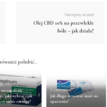
Następny artykuł
Olej CBD 10% na przewlekłe
bóle – jak działa?
również polubić…
iu
O zdrowiu
k na zapalenie
 – jaki wybrać i jak
Jak długo stosować maść na
rzyniesie on ulgę?
oparzenia?