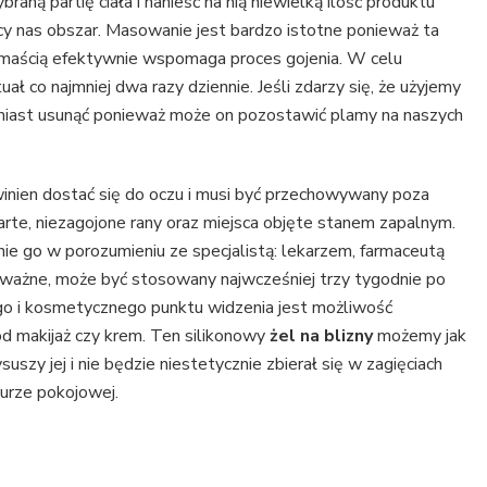
aną partię ciała i nanieść na nią niewielką ilość produktu
jący nas obszar. Masowanie jest bardzo istotne ponieważ ta
 maścią efektywnie wspomaga proces gojenia. W celu
ł co najmniej dwa razy dziennie. Jeśli zdarzy się, że użyjemy
miast usunąć ponieważ może on pozostawić plamy na naszych
inien dostać się do oczu i musi być przechowywany poza
arte, niezagojone rany oraz miejsca objęte stanem zapalnym.
e go w porozumieniu ze specjalistą: lekarzem, farmaceutą
o ważne, może być stosowany najwcześniej trzy tygodnie po
go i kosmetycznego punktu widzenia jest możliwość
d makijaż czy krem. Ten silikonowy
żel na blizny
możemy jak
ysuszy jej i nie będzie niestetycznie zbierał się w zagięciach
urze pokojowej.