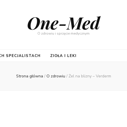
One-Med
O zdrowiu i sprzęcie medycznym
CH SPECJALISTACH
ZIOŁA I LEKI
Strona główna
/
O zdrowiu
/
Żel na blizny – Verderm