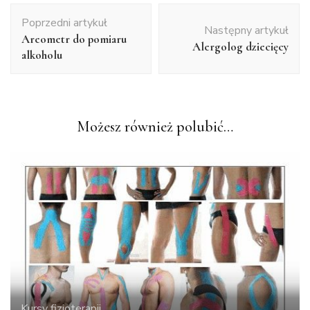
Nawigacja
Poprzedni artykuł
wpisu
Następny artykuł
Areometr do pomiaru
Alergolog dziecięcy
alkoholu
Możesz również polubić…
Kursy fizjoterapii