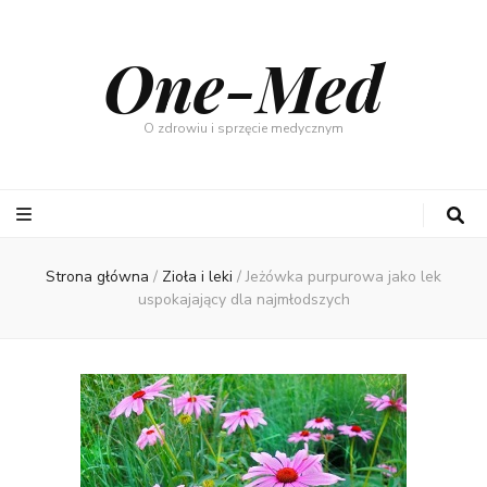
One-Med
O zdrowiu i sprzęcie medycznym
Strona główna
/
Zioła i leki
/
Jeżówka purpurowa jako lek
uspokajający dla najmłodszych