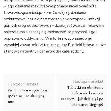
– jego działanie rozkurczowe pomaga niwelować bóle
towarzyszące miesiączkom. Co więcej, działanie
rozkurczowe jest nie bez znaczenia w przypadku infekcji
górnych dróg oddechowych – dzięki jeżówce zainfekowane
oskrzela mają szansę się rozkurczyć, co przynosi ulgę i
poprawę w oddychaniu. Warto też wspomnieć o jej
wysokiej zawartości witamin z grupy E, dzięki którym może
stanowić naturalny kosmetyk dla całej rodziny.
Nawigacja
Następny artykuł
wpisu
Poprzedni artykuł
Tabletki na obniżenie
Zioła na sen – sposób na
cukru we krwi bez
spokojną i relaksującą
recepty – jak działają i po
noc
jakie warto siegnąć?