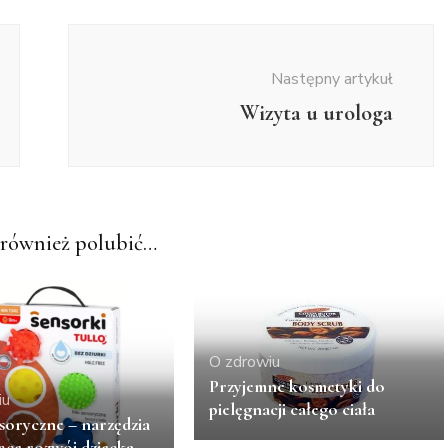
Następny artykuł
Wizyta u urologa
również polubić…
O zdrowiu
Przyjemne kosmetyki do
iu
pielęgnacji całego ciała
nsoryczne – narzędzia
ące rozwój dziecka