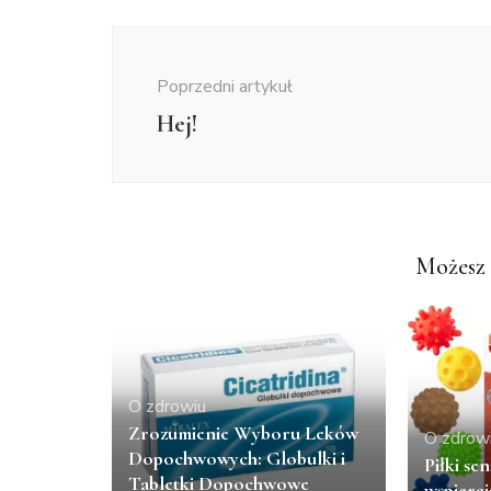
Nawigacja
wpisu
Poprzedni artykuł
Hej!
Możesz 
O zdrowiu
Zrozumienie Wyboru Leków
O zdrow
Dopochwowych: Globulki i
Piłki se
Tabletki Dopochwowe
wspieraj