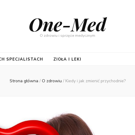
One-Med
O zdrowiu i sprzęcie medycznym
CH SPECJALISTACH
ZIOŁA I LEKI
Strona główna
/
O zdrowiu
/
Kiedy i jak zmienić przychodnie?