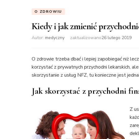
O ZDROWIU
Kiedy i jak zmienić przychodni
Autor:
medyczny
zaktualizowano
26 lutego 2019
O zdrowie trzeba dbać i lepiej zapobiegać niż lec
korzystać z prywatnych przychodni lekarskich, al
skorzystanie z usług NFZ, tu konieczne jest jedna
Jak skorzystać z przychodni f
Z u
każd
zar
dekl