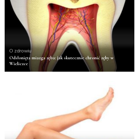
O zdrowiu
Odsłonięta miazga zęba: jak skutecznie chronić zęby w
Wieliczce