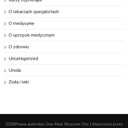
Kursy fizjoterapii
O lekarzach specjalistach
O medycynie
O sprzęcie medycznym
O zdrowiu
Uncategorized
Uroda
Zioła i leki
2026Prawa autorskie
One-Med
.
Blossom Chic | Stworzony przez