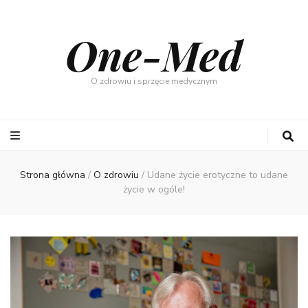
One-Med
O zdrowiu i sprzęcie medycznym
Strona główna
/
O zdrowiu
/
Udane życie erotyczne to udane
życie w ogóle!