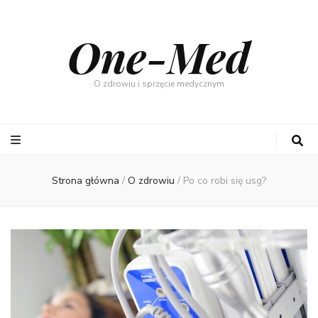
One-Med
O zdrowiu i sprzęcie medycznym
Strona główna
/
O zdrowiu
/
Po co robi się usg?