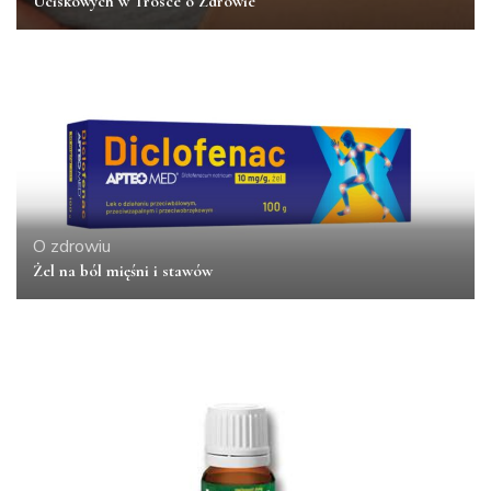
Uciskowych w Trosce o Zdrowie
O zdrowiu
Żel na ból mięśni i stawów