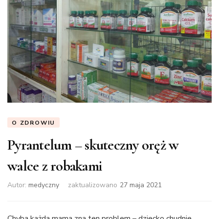
O ZDROWIU
Pyrantelum – skuteczny oręż w
walce z robakami
Autor:
medyczny
zaktualizowano
27 maja 2021
Chyba każda mama zna ten problem – dziecko chudnie,