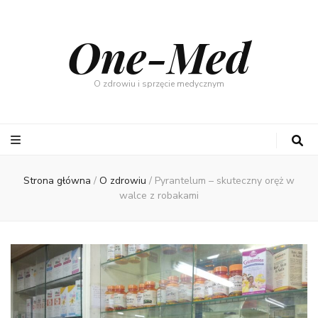
One-Med
O zdrowiu i sprzęcie medycznym
Strona główna
/
O zdrowiu
/
Pyrantelum – skuteczny oręż w
walce z robakami