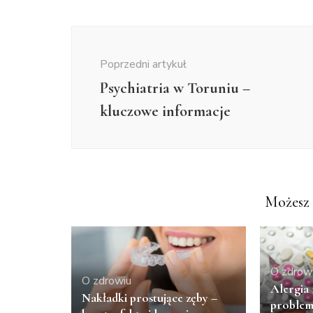
Nawigacja
wpisu
Poprzedni artykuł
Psychiatria w Toruniu –
kluczowe informacje
Możesz 
O zdrow
O zdrowiu
Alergia 
Nakładki prostujące zęby –
problem