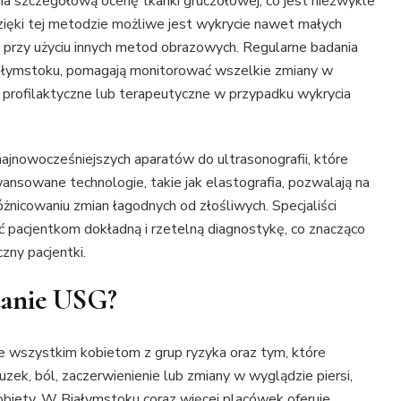
 na szczegółową ocenę tkanki gruczołowej, co jest niezwykle
ęki tej metodzie możliwe jest wykrycie nawet małych
e przy użyciu innych metod obrazowych. Regularne badania
ałymstoku, pomagają monitorować wszelkie zmiany w
i profilaktyczne lub terapeutyczne w przypadku wykrycia
jnowocześniejszych aparatów do ultrasonografii, które
ansowane technologie, takie jak elastografia, pozwalają na
żnicowaniu zmian łagodnych od złośliwych. Specjaliści
ć pacjentkom dokładną i rzetelną diagnostykę, co znacząco
zny pacjentki.
danie USG?
ede wszystkim kobietom z grup ryzyka oraz tym, które
uzek, ból, zaczerwienienie lub zmiany w wyglądzie piersi,
kobiety. W Białymstoku coraz więcej placówek oferuje