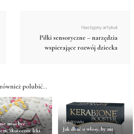
Następny artykuł
Piłki sensoryczne – narzędzia
wspierające rozwój dziecka
również polubić…
iu
O zdrowiu
nie musi być
Jak dbać o włosy, by nie
em. Skuteczne leki