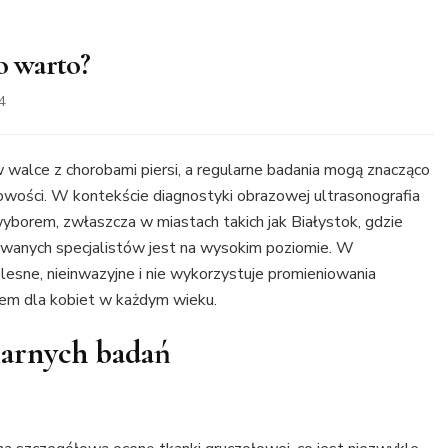
go warto?
4
walce z chorobami piersi, a regularne badania mogą znacząco
owości. W kontekście diagnostyki obrazowej ultrasonografia
 wyborem, zwłaszcza w miastach takich jak Białystok, gdzie
wanych specjalistów jest na wysokim poziomie. W
esne, nieinwazyjne i nie wykorzystuje promieniowania
iem dla kobiet w każdym wieku.
larnych badań