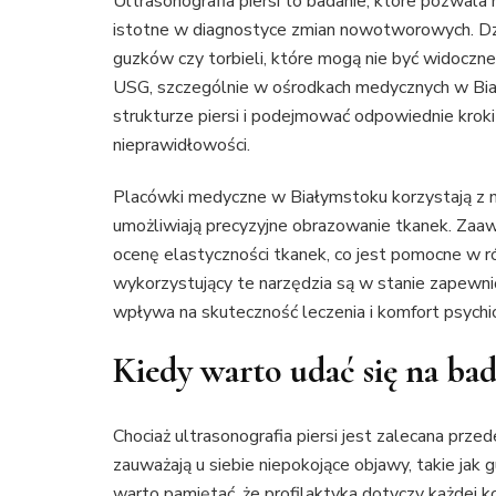
Ultrasonografia piersi to badanie, które pozwala
istotne w diagnostyce zmian nowotworowych. Dzi
guzków czy torbieli, które mogą nie być widoczn
USG, szczególnie w ośrodkach medycznych w Bi
strukturze piersi i podejmować odpowiednie krok
nieprawidłowości.
Placówki medyczne w Białymstoku korzystają z na
umożliwiają precyzyjne obrazowanie tkanek. Zaaw
ocenę elastyczności tkanek, co jest pomocne w ró
wykorzystujący te narzędzia są w stanie zapewni
wpływa na skuteczność leczenia i komfort psychic
Kiedy warto udać się na ba
Chociaż ultrasonografia piersi jest zalecana prz
zauważają u siebie niepokojące objawy, takie jak g
warto pamiętać, że profilaktyka dotyczy każdej 