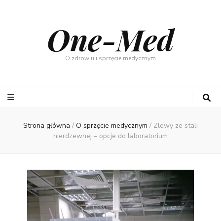
One-Med
O zdrowiu i sprzęcie medycznym
Strona główna
/
O sprzęcie medycznym
/
Zlewy ze stali
nierdzewnej – opcje do laboratorium