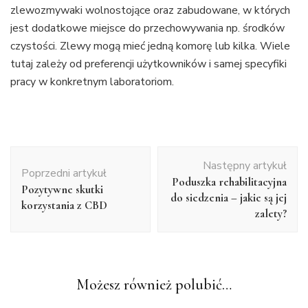
zlewozmywaki wolnostojące oraz zabudowane, w których
jest dodatkowe miejsce do przechowywania np. środków
czystości. Zlewy mogą mieć jedną komorę lub kilka. Wiele
tutaj zależy od preferencji użytkowników i samej specyfiki
pracy w konkretnym laboratoriom.
Nawigacja
Następny artykuł
wpisu
Poprzedni artykuł
Poduszka rehabilitacyjna
Pozytywne skutki
do siedzenia – jakie są jej
korzystania z CBD
zalety?
Możesz również polubić…