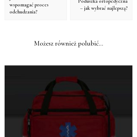
Poduszka ortopedyczna
wspomagać proces
– jak wybrać najlepszą?
odchudzania?
Możesz również polubić…